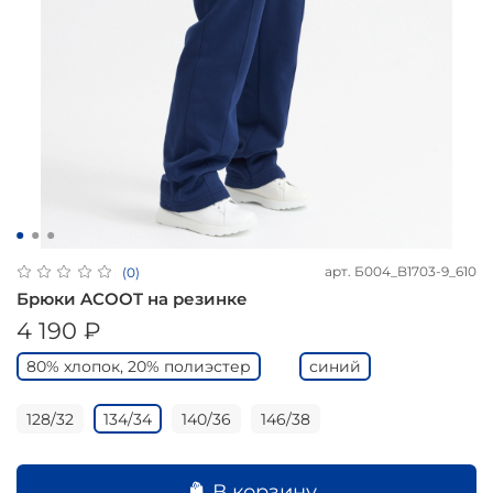
арт.
Б004_B1703-9_610
(0)
Брюки ACOOT на резинке
4 190 ₽
80% хлопок, 20% полиэстер
синий
128/32
134/34
140/36
146/38
В корзину