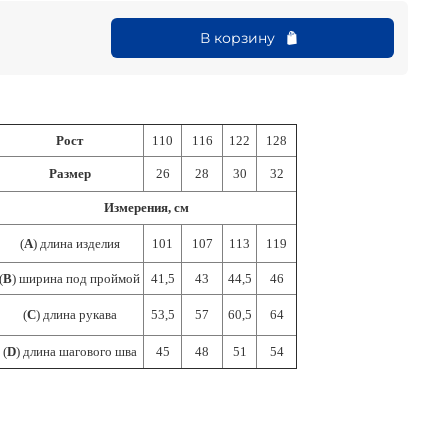
В корзину
Рост
110
116
122
128
Размер
26
28
30
32
Измерения, см
(
А
) длина изделия
101
107
113
119
(
В
) ширина под проймой
41,5
43
44,5
46
(
С
) длина рукава
53,5
57
60,5
64
(
D
) длина шагового шва
45
48
51
54