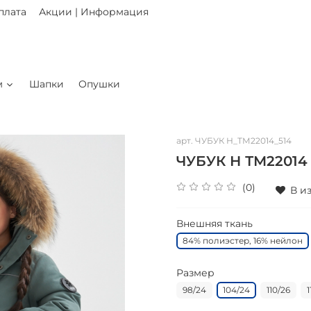
плата
Акции | Информация
м
Шапки
Опушки
арт.
ЧУБУК Н_ТМ22014_514
ЧУБУК Н ТМ22014
(0)
В и
Внешняя ткань
84% полиэстер, 16% нейлон
Размер
98/24
104/24
110/26
1