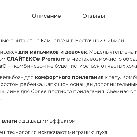
Описание
Отзывы
ные обитают на Камчатке и в Восточной Сибири.
нисекс»
для мальчиков и девочек
. Модель утеплена
лом
СЛАЙТЕКС® Premium
в местах возможного образ
ra®
— комбинезон не будет истираться от частых хож
«вельбоа» для
комфортного прилегания
к телу. Ком
с ростом ребенка. Капюшон оснащен дополнительным
 ширине для более плотного прилегания. Съёмная оп
.
 влаги
с дышащим эффектом
пец. технология исключают миграцию пуха