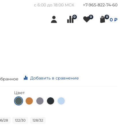
с 6:00 до 18:00 МСК
+7-965-822-74-60
0
0
0
0 ₽
Добавить в сравнение
збранное
Цвет
16/28
122/30
128/32