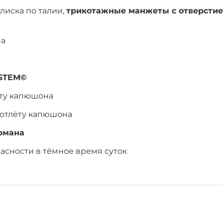
улиска по талии,
трикотажные манжеты с отверстие
на
YSTEM©
ёту капюшона
отлёту капюшона
рмана
асности в тёмное время суток