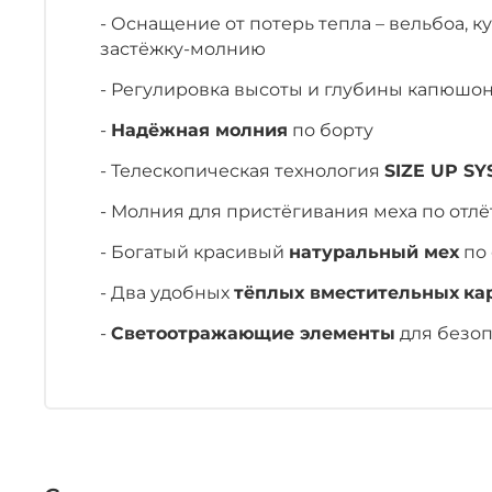
- Оснащение от потерь тепла – вельбоа, к
застёжку-молнию
- Регулировка высоты и глубины капюшо
-
Надёжная молния
по борту
- Телескопическая технология
SIZE UP S
- Молния для пристёгивания меха по отл
- Богатый красивый
натуральный мех
по 
- Два удобных
тёплых вместительных
ка
-
Светоотражающие элементы
для безоп