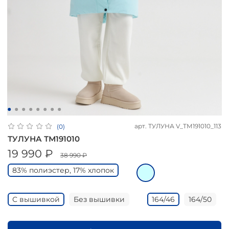
арт.
ТУЛУНА V_ТМ191010_113
(0)
ТУЛУНА ТМ191010
19 990 ₽
38 990 ₽
83% полиэстер, 17% хлопок
С вышивкой
Без вышивки
164/46
164/50