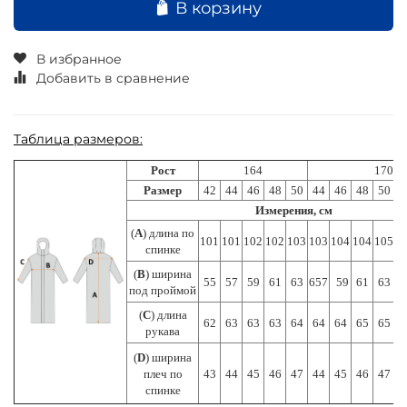
В корзину
В избранное
Добавить в сравнение
Таблица размеров:
Рост
164
170
Размер
42
44
46
48
50
44
46
48
50
5
Измерения, см
(
А
) длина по
101
101
102
102
103
103
104
104
105
1
спинке
(
В
) ширина
55
57
59
61
63
657
59
61
63
6
под проймой
(
С
) длина
62
63
63
63
64
64
64
65
65
6
рукава
(
D
) ширина
плеч по
43
44
45
46
47
44
45
46
47
4
спинке