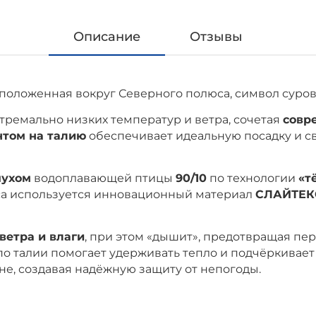
Описание
Отзывы
положенная вокруг Северного полюса, символ суров
тремально низких температур и ветра, сочетая
совр
нтом на талию
обеспечивает идеальную посадку и с
пухом
водоплавающей птицы
90/10
по технологии
«т
яса используется инновационный материал
СЛАЙТЕК
ветра и влаги
, при этом «дышит», предотвращая пе
по талии помогает удерживать тепло и подчёркивае
не, создавая надёжную защиту от непогоды.