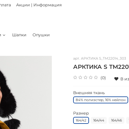
плата
Акции | Информация
м
Шапки
Опушки
арт.
АРКТИКА S_ТМ22014_303
АРКТИКА S ТМ220
(0)
В и
Внешняя ткань
84% полиэстер, 16% нейлон
Размер
164/42
164/44
164/46