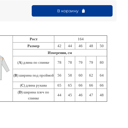
В корзину
Рост
164
Размер
42
44
46
48
50
Измерения, см
(
А
) длина по спинке
78
78
79
79
80
(
В
) ширина под проймой
56
58
60
62
64
(
С
) длина рукава
65
65
66
66
66
(
D
) ширина плеч по
44
45
46
47
48
спинке